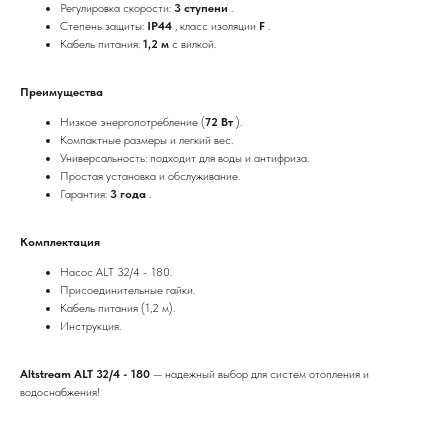
Регулировка скорости:
3 ступени
.
Степень защиты:
IP44
, класс изоляции
F
.
Кабель питания:
1,2 м
с вилкой.
Преимущества
Низкое энергопотребление (
72 Вт
).
Компактные размеры и легкий вес.
Универсальность: подходит для воды и антифриза.
Простая установка и обслуживание.
Гарантия:
3 года
.
Комплектация
Насос ALT 32/4 - 180.
Присоединительные гайки.
Кабель питания (1,2 м).
Инструкция.
Altstream ALT 32/4 - 180
— надежный выбор для систем отопления и
водоснабжения!