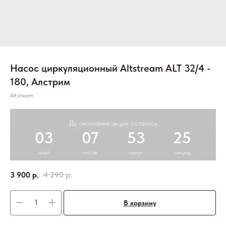
Насос циркуляционный Altstream ALT 32/4 -
180, Алстрим
Altstream
До окончания акции осталось
03
07
53
25
дней
часов
минут
секунд
3 900
р.
4 290
р.
В корзину