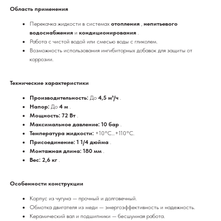
Область применения
Перекачка жидкости в системах
отопления
,
непитьевого
водоснабжения
и
кондиционирования
.
Работа с чистой водой или смесью воды с гликолем.
Возможность использования ингибиторных добавок для защиты от
коррозии.
Технические характеристики
Производительность:
До
4,5 м³/ч
.
Напор:
До
4 м
.
Мощность: 72 Вт
.
Максимальное давление: 10 бар
.
Температура жидкости:
+10°C…+110°C.
Присоединение: 1 1/4 дюйма
.
Монтажная длина: 180 мм
.
Вес: 2,6 кг
.
Особенности конструкции
Корпус из чугуна — прочный и долговечный.
Обмотка двигателя из меди — энергоэффективность и надежность.
Керамический вал и подшипники — бесшумная работа.